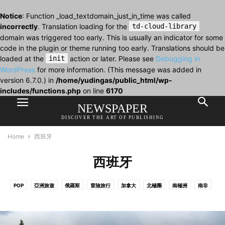
Notice
: Function _load_textdomain_just_in_time was called
incorrectly
. Translation loading for the
td-cloud-library
domain was triggered too early. This is usually an indicator for some
code in the plugin or theme running too early. Translations should be
loaded at the
init
action or later. Please see
Debugging in
WordPress
for more information. (This message was added in
version 6.7.0.) in
/home/yudingas/public_html/wp-
includes/functions.php
on line
6170
NEWSPAPER
DISCOVER THE ART OF PUBLISHING
Home
西班牙
西班牙
POP
亞洲旅遊
俄羅斯
冒險旅行
加拿大
北極圈
南極洲
南非
南韓
印度
台灣
土耳其
希臘
德國
意大利
挪威
新加坡
新西蘭
日本
歐洲
歐洲旅遊
比利時
法國
泰國
澳大利亞
澳門
瑞士
租車自駕遊
美國
美洲旅遊
英國
荷蘭
葡萄牙