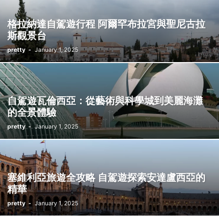
西班牙
郵輪旅遊
阿聯酋
香港
馬來西亞
格拉納達自駕遊行程 阿爾罕布拉宮與聖尼古拉
斯觀景台
pretty
-
January 1, 2025
自駕遊瓦倫西亞：從藝術與科學城到美麗海灘
的全景體驗
pretty
-
January 1, 2025
塞維利亞旅遊全攻略 自駕遊探索安達盧西亞的
精華
pretty
-
January 1, 2025