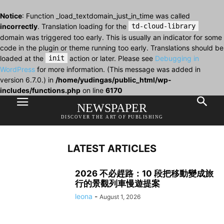
Notice
: Function _load_textdomain_just_in_time was called
incorrectly
. Translation loading for the
td-cloud-library
domain was triggered too early. This is usually an indicator for some
code in the plugin or theme running too early. Translations should be
loaded at the
init
action or later. Please see
Debugging in
WordPress
for more information. (This message was added in
version 6.7.0.) in
/home/yudingas/public_html/wp-
2026 慢遊新提案：把景觀列車當成目的地，從
機場取車避坑：櫃台加購、CDW、超額免責與
把抵達放慢：2026 年，8 段景觀鐵道教我們重
includes/functions.php
on line
6170
日本山谷坐到歐洲夜色
信用卡押金怎麼讀？2026實用指南
新安排旅行的時間
NEWSPAPER
leona
-
August 9, 2026
Qianling
-
August 4, 2026
leona
-
August 2, 2026
DISCOVER THE ART OF PUBLISHING
LATEST ARTICLES
2026 不必趕路：10 段把移動變成旅
行的景觀列車慢遊提案
leona
-
August 1, 2026