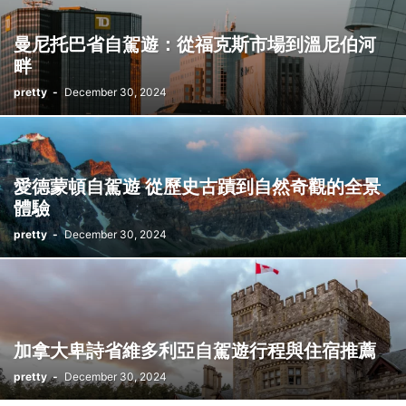
西班牙
郵輪旅遊
阿聯酋
香港
馬來西亞
曼尼托巴省自駕遊：從福克斯市場到溫尼伯河
畔
pretty
-
December 30, 2024
愛德蒙頓自駕遊 從歷史古蹟到自然奇觀的全景
體驗
pretty
-
December 30, 2024
加拿大卑詩省維多利亞自駕遊行程與住宿推薦
pretty
-
December 30, 2024