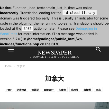
Notice
: Function _load_textdomain_just_in_time was called
incorrectly
. Translation loading for the
td-cloud-library
domain was triggered too early. This is usually an indicator for some
code in the plugin or theme running too early. Translations should be
loaded at the
init
action or later. Please see
Debugging in
WordPress
for more information. (This message was added in
version 6.7.0.) in
/home/yudingas/public_html/wp-
includes/functions.php
on line
6170
NEWSPAPER
DISCOVER THE ART OF PUBLISHING
Home
加拿大
加拿大
POP
亞洲旅遊
俄羅斯
冒險旅行
加拿大
北極圈
南極洲
南非
南韓
印度
台灣
土耳其
希臘
德國
意大利
挪威
新加坡
新西蘭
日本
歐洲
歐洲旅遊
比利時
法國
泰國
澳大利亞
澳門
瑞士
租車自駕遊
美國
美洲旅遊
英國
荷蘭
葡萄牙